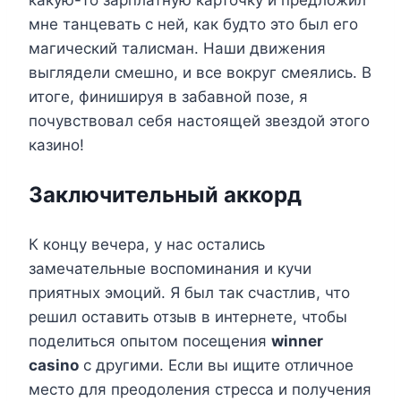
мне танцевать с ней, как будто это был его
магический талисман. Наши движения
выглядели смешно, и все вокруг смеялись. В
итоге, финишируя в забавной позе, я
почувствовал себя настоящей звездой этого
казино!
Заключительный аккорд
К концу вечера, у нас остались
замечательные воспоминания и кучи
приятных эмоций. Я был так счастлив, что
решил оставить отзыв в интернете, чтобы
поделиться опытом посещения
winner
casino
с другими. Если вы ищите отличное
место для преодоления стресса и получения