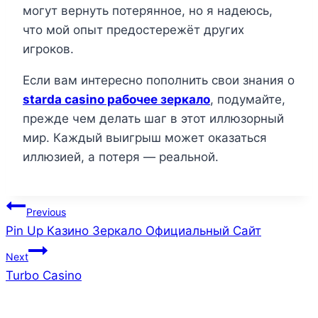
могут вернуть потерянное, но я надеюсь,
что мой опыт предостережёт других
игроков.
Если вам интересно пополнить свои знания о
starda casino рабочее зеркало
, подумайте,
прежде чем делать шаг в этот иллюзорный
мир. Каждый выигрыш может оказаться
иллюзией, а потеря — реальной.
Post
Previous
Pin Up Казино Зеркало Официальный Сайт
navigation
Next
Turbo Casino