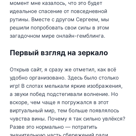
момент мне казалось, что это будет
идеальное спасение от повседневной
рутины. Вместе с другом Сергеем, мы
решили попробовать свои силы в этом
загадочном мире онлайн-гемблинга.
Первый взгляд на зеркало
Открыв сайт, я сразу же отметил, как всё
удобно организовано. Здесь было столько
игр! В слотах мелькали яркие изображения,
а звуки побед подстегивали волнение. Но
вскоре, чем чаще я погружался в этот
виртуальный мир, тем больше появлялось
чувства вины. Почему я так сильно увлёкся?
Разве это нормально — потратить
значительную часть сбережений ради