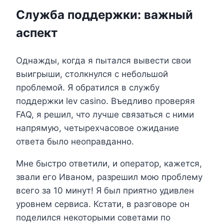
Служба поддержки: важный
аспект
Однажды, когда я пытался вывести свои
выигрыши, столкнулся с небольшой
проблемой. Я обратился в службу
поддержки lev casino. Въедливо проверяя
FAQ, я решил, что лучше связаться с ними
напрямую, четырехчасовое ожидание
ответа было неоправданно.
Мне быстро ответили, и оператор, кажется,
звали его Иваном, разрешил мою проблему
всего за 10 минут! Я был приятно удивлен
уровнем сервиса. Кстати, в разговоре он
поделился некоторыми советами по