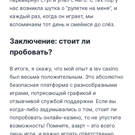
нас возникла шутка о “рулетке на меня”, и
каждый раз, когда он играет, мы
вспоминаем тот день и смеёмся до слёз.
Заключение: стоит ли
пробовать?
В итоге, я скажу, что мой опыт в lev casino
был весьма положительным. Это абсолютно
безопасная платформа с разнообразными
играми, потрясающей графикой и
отзывчивой службой поддержки. Если вы
когда-либо задумывались о том, стоит ли
попробовать онлайн-казино, то не упустите
возможность! Помните, азарт – это всего
лишь игра, и важно играть ответственно.