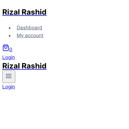
Rizal Rashid
Skip
to
content
Dashboard
My account
0
Login
Rizal Rashid
Login