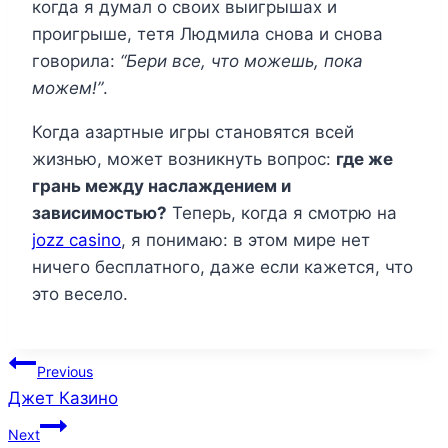
когда я думал о своих выигрышах и
проигрыше, тетя Людмила снова и снова
говорила:
“Бери все, что можешь, пока
можем!”
.
Когда азартные игры становятся всей
жизнью, может возникнуть вопрос:
где же
грань между наслаждением и
зависимостью?
Теперь, когда я смотрю на
jozz casino
, я понимаю: в этом мире нет
ничего бесплатного, даже если кажется, что
это весело.
Post
Previous
Джет Казино
navigation
Next