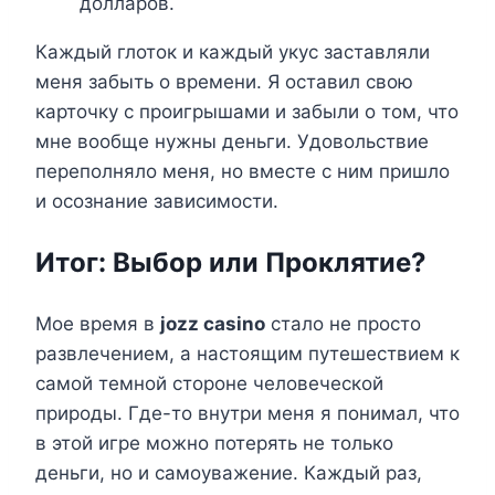
долларов.
Каждый глоток и каждый укус заставляли
меня забыть о времени. Я оставил свою
карточку с проигрышами и забыли о том, что
мне вообще нужны деньги. Удовольствие
переполняло меня, но вместе с ним пришло
и осознание зависимости.
Итог: Выбор или Проклятие?
Мое время в
jozz casino
стало не просто
развлечением, а настоящим путешествием к
самой темной стороне человеческой
природы. Где-то внутри меня я понимал, что
в этой игре можно потерять не только
деньги, но и самоуважение. Каждый раз,