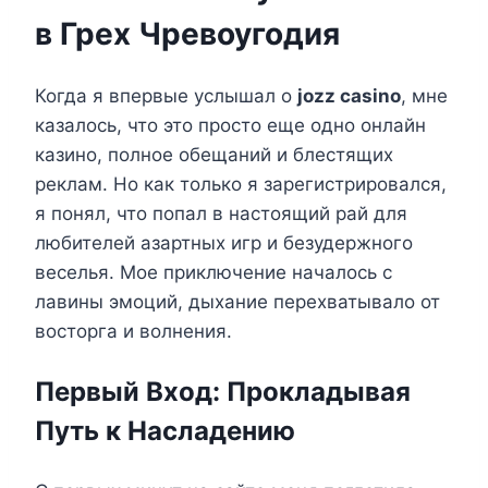
в Грех Чревоугодия
Когда я впервые услышал о
jozz casino
, мне
казалось, что это просто еще одно онлайн
казино, полное обещаний и блестящих
реклам. Но как только я зарегистрировался,
я понял, что попал в настоящий рай для
любителей азартных игр и безудержного
веселья. Мое приключение началось с
лавины эмоций, дыхание перехватывало от
восторга и волнения.
Первый Вход: Прокладывая
Путь к Насладению