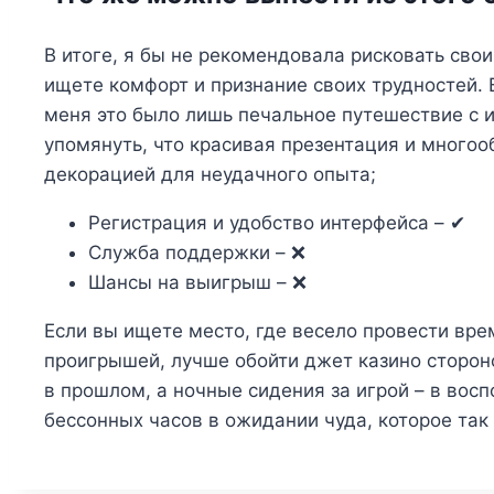
В итоге, я бы не рекомендовала рисковать сво
ищете комфорт и признание своих трудностей. 
меня это было лишь печальное путешествие с и
упомянуть, что красивая презентация и много
декорацией для неудачного опыта;
Регистрация и удобство интерфейса – ✔
Служба поддержки – ❌
Шансы на выигрыш – ❌
Если вы ищете место, где весело провести вре
проигрышей, лучше обойти джет казино сторон
в прошлом, а ночные сидения за игрой – в восп
бессонных часов в ожидании чуда, которое так