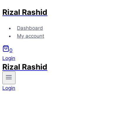
Rizal Rashid
Skip
to
content
Dashboard
My account
0
Login
Rizal Rashid
Login