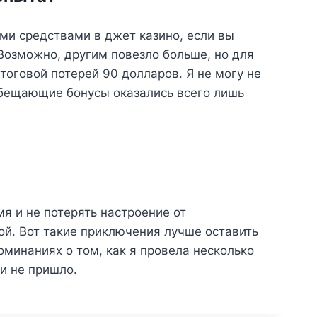
ими средствами в джет казино, если вы
Возможно, другим повезло больше, но для
тоговой потерей 90 долларов. Я не могу не
обещающие бонусы оказались всего лишь
мя и не потерять настроение от
ой. Вот такие приключения лучше оставить
оминаниях о том, как я провела несколько
 и не пришло.