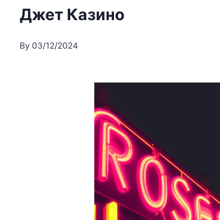
Джет Казино
By
03/12/2024