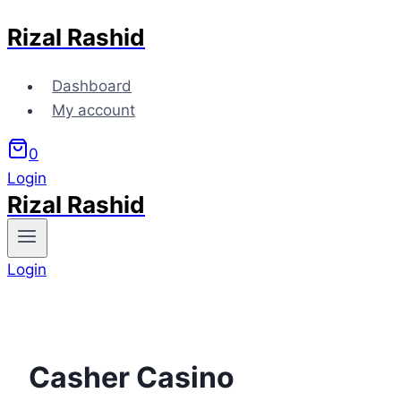
Rizal Rashid
Skip
to
content
Dashboard
My account
0
Login
Rizal Rashid
Login
Casher Casino