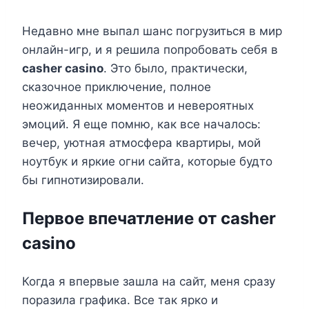
Недавно мне выпал шанс погрузиться в мир
онлайн-игр, и я решила попробовать себя в
casher casino
. Это было, практически,
сказочное приключение, полное
неожиданных моментов и невероятных
эмоций. Я еще помню, как все началось:
вечер, уютная атмосфера квартиры, мой
ноутбук и яркие огни сайта, которые будто
бы гипнотизировали.
Первое впечатление от casher
casino
Когда я впервые зашла на сайт, меня сразу
поразила графика. Все так ярко и