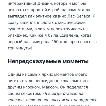
интерактивно! Дизайн, который мог бы
показаться простой игрой, на самом деле
выглядел как элитное казино Лас-Вегаса. Я
сразу залипла в слотах с мифическими
существами, а затем переключилась на
блэкджек. Как же я была удивлена, когда
первый раз выиграла 150 долларов всего за
три минуты!
Непредсказуемые моменты
Одним из самых ярких моментов моего
визита стало неожиданное знакомство с
другим игроком, Максом. Он поделился
своим секретом:
«Я всегда ставлю на
красное, если на прошлых играх попадалось