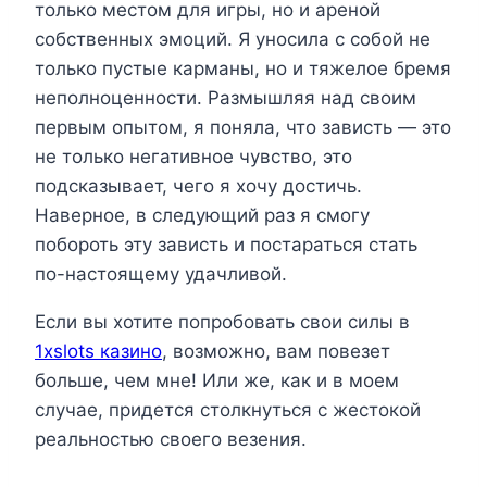
только местом для игры, но и ареной
собственных эмоций. Я уносила с собой не
только пустые карманы, но и тяжелое бремя
неполноценности. Размышляя над своим
первым опытом, я поняла, что зависть — это
не только негативное чувство, это
подсказывает, чего я хочу достичь.
Наверное, в следующий раз я смогу
побороть эту зависть и постараться стать
по-настоящему удачливой.
Если вы хотите попробовать свои силы в
1xslots казино
, возможно, вам повезет
больше, чем мне! Или же, как и в моем
случае, придется столкнуться с жестокой
реальностью своего везения.