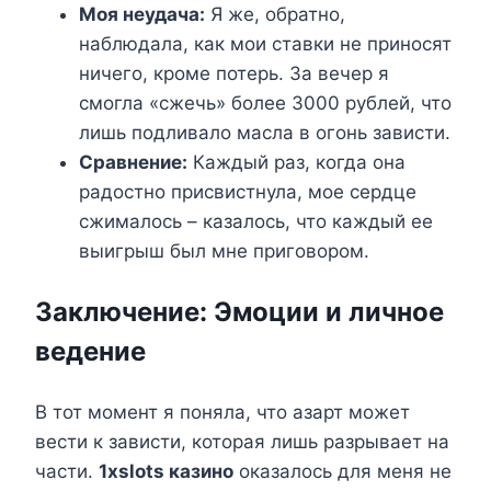
Моя неудача:
Я же, обратно,
наблюдала, как мои ставки не приносят
ничего, кроме потерь. За вечер я
смогла «сжечь» более 3000 рублей, что
лишь подливало масла в огонь зависти.
Сравнение:
Каждый раз, когда она
радостно присвистнула, мое сердце
сжималось – казалось, что каждый ее
выигрыш был мне приговором.
Заключение: Эмоции и личное
ведение
В тот момент я поняла, что азарт может
вести к зависти, которая лишь разрывает на
части.
1xslots казино
оказалось для меня не