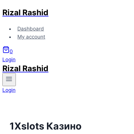
Rizal Rashid
Skip
to
content
Dashboard
My account
0
Login
Rizal Rashid
Login
1Xslots Казино