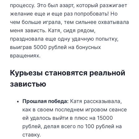
процессу. Это был азарт, который разжигает
желание еще и еще раз попробовать! Но
чем больше играла, тем сильнее охватывала
меня зависть. Катя, сидя рядом,
праздновала еще одну удачную попытку,
выиграв 5000 рублей на бонусных
вращениях.
Курьезы становятся реальной
завистью
Прошлая победа:
Катя рассказывала,
как в своем последнем игровом сеансе
ей удалось выйти в плюс на 15000
рублей, делая всего по 100 рублей на
ставку.